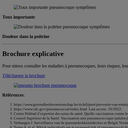
Toux importante
Douleur dans la poitrine
Brochure explicative
Pour mieux connaître les maladies à pneumocoques, leurs risques, le
Télécharger la brochure
Références
:
https://www.gezondheidenwetenschap.be/richtlijnen/preventie-van-ernsti
https://www.cdc.gov/pneumococcal/index.html .Last access: 10/2022.
Centre Fédéral d’expertise des soins de santé. Quelle vaccination contr
Conseil Supérieur de la Santé. Vaccination anti pneumococcique (adultes)
Verhaegen J. Surveillance van de pneumokokkeninfecties in België.Vers
Torres A. et al. Which individuals are at increased risk of pneumococca