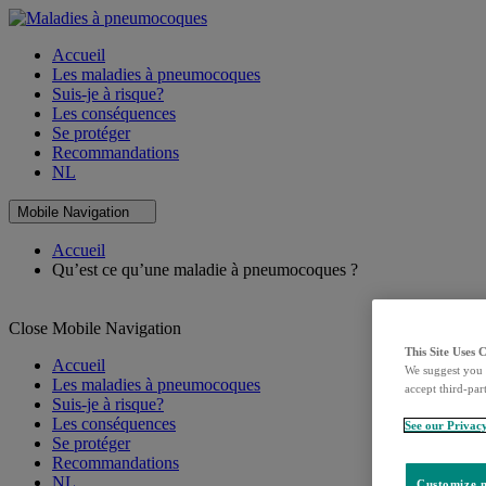
Accueil
Les maladies à pneumocoques
Suis-je à risque?
Les conséquences
Se protéger
Recommandations
NL
Mobile Navigation
Accueil
Qu’est ce qu’une maladie à pneumocoques ?
Close Mobile Navigation
This Site Uses 
Accueil
We suggest you 
Les maladies à pneumocoques
accept third-par
Suis-je à risque?
Les conséquences
See our Privac
Se protéger
Recommandations
NL
Customize m