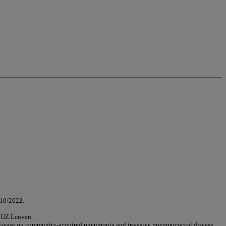
 10/2022.
, UZ Leuven.
rt disease on community-acquired pneumonia and invasive pneumococcal disease.