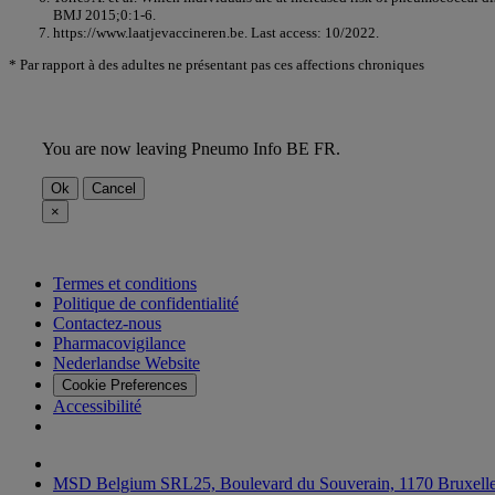
BMJ 2015;0:1-6.
https://www.laatjevaccineren.be. Last access: 10/2022.
* Par rapport à des adultes ne présentant pas ces affections chroniques
You are now leaving Pneumo Info BE FR.
Ok
Cancel
×
Termes et conditions
Politique de confidentialité
Contactez-nous
Pharmacovigilance
Nederlandse Website
Cookie Preferences
Accessibilité
MSD Belgium SRL25, Boulevard du Souverain, 1170 Bruxell