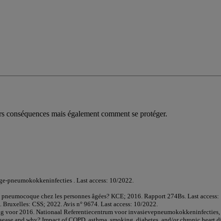
urs conséquences mais également comment se protéger.
ge-pneumokokkeninfecties . Last access: 10/2022.
e le pneumocoque chez les personnes âgées? KCE; 2016. Rapport 274Bs. Last access:
. Bruxelles: CSS; 2022. Avis n° 9674. Last access: 10/2022.
lag voor 2016. Nationaal Referentiecentrum voor invasievepneumokokkeninfecties
l disease and why? Impact of COPD, asthma, smoking, diabetes, and/or chronic hea