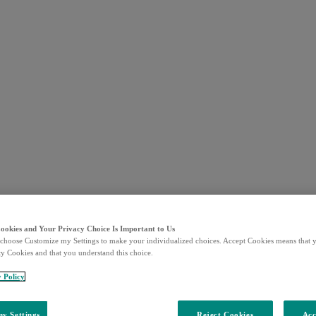
Cookies and Your Privacy Choice Is Important to Us
choose Customize my Settings to make your individualized choices. Accept Cookies means that y
ty Cookies and that you understand this choice.
y Policy
y Settings
Reject Cookies
Acc