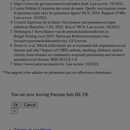
https://www.cdc.gov/pneumococcal/index.html .Last access: 10/2022.
Centre Fédéral d’expertise des soins de santé. Quelle vaccination contre
le pneumocoque chez les personnes âgées? KCE; 2016. Rapport 274Bs.
Last access: 10/2022.
Conseil Supérieur de la Santé. Vaccination anti pneumococcique
(adultes). Bruxelles: CSS; 2022. Avis n° 9674. Last access: 10/2022.
Verhaegen J. Surveillance van de pneumokokkeninfecties in
België.Verslag voor 2016. Nationaal Referentiecentrum voor
invasievepneumokokkeninfecties, UZ Leuven.
Torres A. et al. Which individuals are at increased risk of pneumococcal
disease and why? Impact of COPD, asthma, smoking, diabetes, and/or
chronic heart disease on community-acquired pneumonia and invasive
pneumococcal disease. BMJ 2015;0:1-6.
https://www.laatjevaccineren.be. Last access: 10/2022.
* Par rapport à des adultes ne présentant pas ces affections chroniques
You are now leaving Pneumo Info BE FR.
Ok
Cancel
×
Termes et conditions