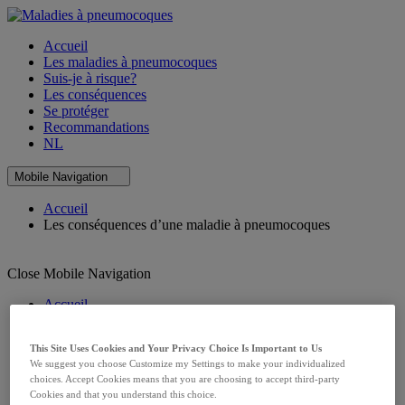
Accueil
Les maladies à pneumocoques
Suis-je à risque?
Les conséquences
Se protéger
Recommandations
NL
Mobile Navigation
Accueil
Les conséquences d’une maladie à pneumocoques
Close Mobile Navigation
Accueil
Les maladies à pneumocoques
Suis-je à risque?
This Site Uses Cookies and Your Privacy Choice Is Important to Us
Les conséquences
We suggest you choose Customize my Settings to make your individualized
Se protéger
choices. Accept Cookies means that you are choosing to accept third-party
Recommandations
Cookies and that you understand this choice.
NL